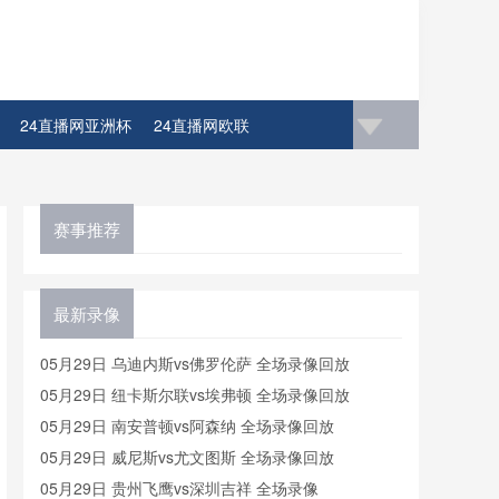
24直播网亚洲杯
24直播网欧联
赛事推荐
最新录像
05月29日 乌迪内斯vs佛罗伦萨 全场录像回放
05月29日 纽卡斯尔联vs埃弗顿 全场录像回放
05月29日 南安普顿vs阿森纳 全场录像回放
05月29日 威尼斯vs尤文图斯 全场录像回放
05月29日 贵州飞鹰vs深圳吉祥 全场录像