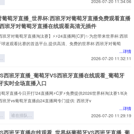
引
2026-07-20 11:34:06
杯
的
对葡萄牙直播_世界杯:西班牙对葡萄牙直播免费观看直播
与
杯西班牙对葡萄牙直播在线观看高清无插件
*
西班牙对葡萄牙直播淘汰赛】⚡⚡24直播网{C罗}✨为您带来世界杯:西班
牙球迷观看比赛的首选平台,提供高清、免费的世界杯:西班牙对葡萄
...详情
：
2026-07-20 11:32:11
后
间
VS西班牙直播_葡萄牙VS西班牙直播在线观看_葡萄牙
班牙实时全场直播入口
葡萄牙直播今日开打!24直播网⚡️C罗⚡️免费提供2026世界杯淘汰赛1/8决
西班牙vs葡萄牙直播由24直播网专门提供: 西班牙v
...详情
球
谁在排队等
2026-07-20 11:29:19
：
死？
界
VS西班牙直播在线观看_世界杯葡萄牙VS西班牙直播_葡