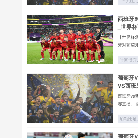
**无球
力：世界
战术史中
西班牙
跑动矩阵
_世界
空间博弈*
【世界杯:
牙对葡萄
时区博弈
世界杯背
的隐形时
葡萄牙
战场
VS西
西班牙vs
赛直播。 
加勒比足
的绞刑架
2026世
葡萄牙