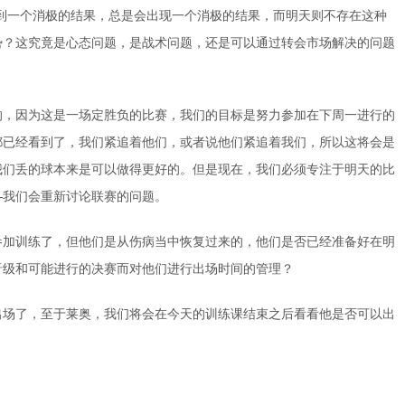
到一个消极的结果，总是会出现一个消极的结果，而明天则不存在这种
势？这究竟是心态问题，是战术问题，还是可以通过转会市场解决的问题
的，因为这是一场定胜负的比赛，我们的目标是努力参加在下周一进行的
都已经看到了，我们紧追着他们，或者说他们紧追着我们，所以这将会是
我们丢的球本来是可以做得更好的。但是现在，我们必须专注于明天的比
—我们会重新讨论联赛的问题。
参加训练了，但他们是从伤病当中恢复过来的，他们是否已经准备好在明
晋级和可能进行的决赛而对他们进行出场时间的管理？
出场了，至于莱奥，我们将会在今天的训练课结束之后看看他是否可以出