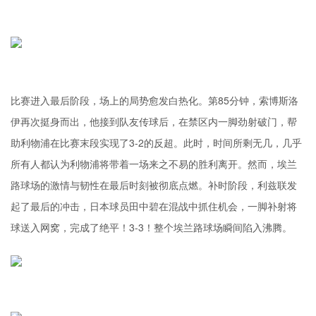
比赛进入最后阶段，场上的局势愈发白热化。第85分钟，索博斯洛
伊再次挺身而出，他接到队友传球后，在禁区内一脚劲射破门，帮
助利物浦在比赛末段实现了3-2的反超。此时，时间所剩无几，几乎
所有人都认为利物浦将带着一场来之不易的胜利离开。然而，埃兰
路球场的激情与韧性在最后时刻被彻底点燃。补时阶段，利兹联发
起了最后的冲击，日本球员田中碧在混战中抓住机会，一脚补射将
球送入网窝，完成了绝平！3-3！整个埃兰路球场瞬间陷入沸腾。