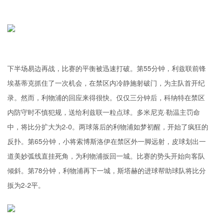
下半场易边再战，比赛的平衡被迅速打破。第55分钟，利兹联前锋
埃基蒂克抓住了一次机会，在禁区内冷静施射破门，为主队首开纪
录。然而，利物浦的回应来得很快。仅仅三分钟后，科纳特在禁区
内防守时不慎犯规，送给利兹联一粒点球。多米尼克·勒温主罚命
中，将比分扩大为2-0。两球落后的利物浦如梦初醒，开始了疯狂的
反扑。第65分钟，小将索博斯洛伊在禁区外一脚远射，皮球划出一
道美妙弧线直挂死角，为利物浦扳回一城。比赛的势头开始向客队
倾斜。第78分钟，利物浦再下一城，斯塔赫的进球帮助球队将比分
扳为2-2平。